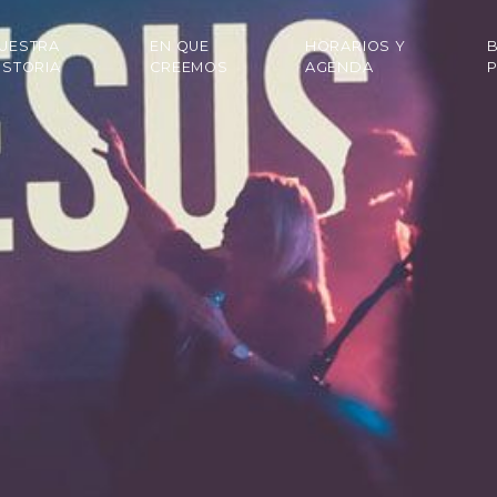
UESTRA
EN QUE
HORARIOS Y
B
ISTORIA
CREEMOS
AGENDA